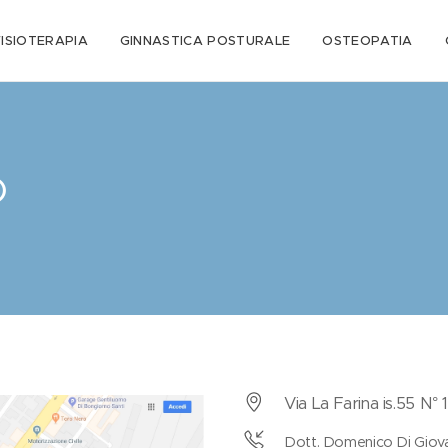
FISIOTERAPIA
GINNASTICA POSTURALE
OSTEOPATIA
O
Via La Farina is.55 N°
Dott. Domenico Di Giovan