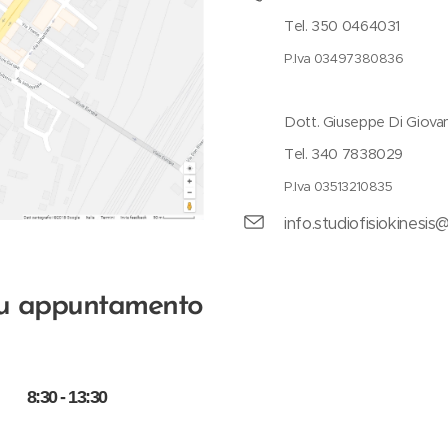
Tel. 350 0464031
P.Iva 03497380836
Dott. Giuseppe Di Giova
Tel. 340 7838029
P.Iva 03513210835
info.studiofisiokinesi
su appuntamento
 8:30 - 13:30