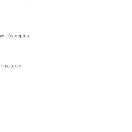
nni - Osteopata
s@gmail.com