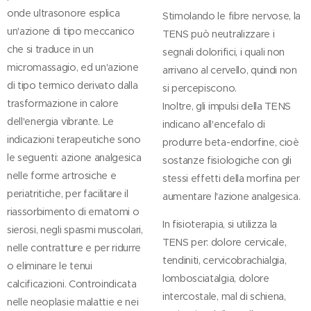
onde ultrasonore esplica
Stimolando le fibre nervose, la
un'azione di tipo meccanico
TENS può neutralizzare i
che si traduce in un
segnali dolorifici, i quali non
micromassagio, ed un'azione
arrivano al cervello, quindi non
di tipo termico derivato dalla
si percepiscono.
trasformazione in calore
Inoltre, gli impulsi della TENS
dell'energia vibrante. Le
indicano all'encefalo di
indicazioni terapeutiche sono
produrre beta-endorfine, cioè
le seguenti: azione analgesica
sostanze fisiologiche con gli
nelle forme artrosiche e
stessi effetti della morfina per
periatritiche, per facilitare il
aumentare l'azione analgesica.
riassorbimento di ematomi o
In fisioterapia, si utilizza la
sierosi, negli spasmi muscolari,
TENS per: dolore cervicale,
nelle contratture e per ridurre
tendiniti, cervicobrachialgia,
o eliminare le tenui
lombosciatalgia, dolore
calcificazioni. Controindicata
intercostale, mal di schiena,
nelle neoplasie malattie e nei