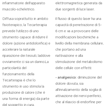
infiammatorie dell'apparato
elettromagnetica generata da
muscolo-scheletrico.
due sorgenti di luce laser.
Diffusa soprattutto in ambito
Il flusso di questo laser ha una
fisioterapico, la Tecarterapia
capacità di penetrazione di 5-
prevede l'utilizzo di uno
6 cm e va a provocare delle
strumento capace di ridurre il
modificazioni biochimiche a
dolore (azione antidolorifica) e
livello della membrana cellulare,
accelerare la naturale
che portano ad una
riparazione dei tessuti, laddove
riattivazione e alla
ovviamente ci sia un danno.La
stimolazione del metabolismo
particolarità del
delle cellule con effetti:
funzionamento della
- analgesico
: diminuzione del
Tecarterapia è che lo
dolore dovuta, sia
strumento in uso stimola la
all'innalzamento della soglia di
produzione di calore (che è
attivazione dei nervi periferici,
una forma di energia) da parte
che al rilascio di endorfine per
del soggetto in cura.