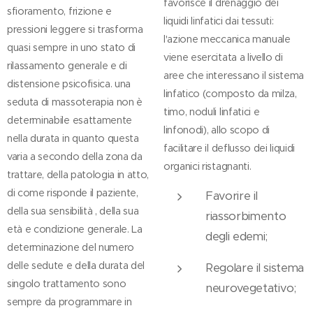
favorisce il drenaggio dei
sfioramento, frizione e
liquidi linfatici dai tessuti:
pressioni leggere si trasforma
l'azione meccanica manuale
quasi sempre in uno stato di
viene esercitata a livello di
rilassamento generale e di
aree che interessano il sistema
distensione psicofisica. una
linfatico (composto da milza,
seduta di massoterapia non è
timo, noduli linfatici e
determinabile esattamente
linfonodi), allo scopo di
nella durata in quanto questa
facilitare il deflusso dei liquidi
varia a secondo della zona da
organici ristagnanti.
trattare, della patologia in atto,
di come risponde il paziente,
Favorire il
della sua sensibilità , della sua
riassorbimento
età e condizione generale. La
degli edemi;
determinazione del numero
delle sedute e della durata del
Regolare il sistema
singolo trattamento sono
neurovegetativo;
sempre da programmare in