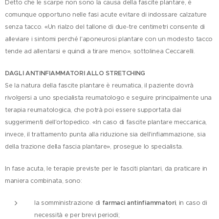
Detto che le scarpe non sono la causa della fascite plantare, è
comunque opportuno nelle fasi acute evitare di indossare calzature
senza tacco. «Un rialzo del tallone di due-tre centimetri consente di
alleviare i sintomi perché l'aponeurosi plantare con un modesto tacco
tende ad allentarsi e quindi a tirare meno», sottolinea Ceccarelli.
DAGLI ANTINFIAMMATORI ALLO STRETCHING
Se la natura della fascite plantare è reumatica, il paziente dovrà
rivolgersi a uno specialista reumatologo e seguire principalmente una
terapia reumatologica, che potrà poi essere supportata dai
suggerimenti dell'ortopedico. «In caso di fascite plantare meccanica,
invece, il trattamento punta alla riduzione sia dell'infiammazione, sia
della trazione della fascia plantare», prosegue lo specialista.
In fase acuta, le terapie previste per le fasciti plantari, da praticare in
maniera combinata, sono:
la somministrazione di
farmaci antinfiammatori
, in caso di
necessità e per brevi periodi;