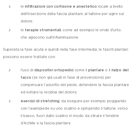
le
infiltrazioni con cortisone e anestetico
locale a livello
dell'inserzione della fascia plantare al tallone per agire sul
dolore;
le
terapie strumentali
, come ad esempio le onde d'urto,
che agiscono sull'infiammazione.
Superata la fase acuta e quindi nella fase intermedia, le fasciti plantari
possono essere trattate con:
l'uso di
dispositivi ortopedici
come il
plantare
o il
rialzo del
tacco
(se non già usati in fase di prevenzione) per
compensare l'assetto del piede, detendere la fascia plantare
ed evitare la recidiva del dolore;
esercizi di stretching
, da eseguire per esempio poggiando
con l'avampiede su uno scalino e spingendo il tallone, verso
il basso, fuori dallo scalino in modo da stirare il tendine
d'Achille e la fascia plantare.