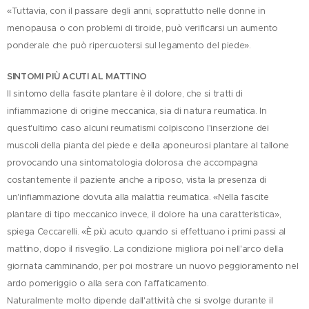
«Tuttavia, con il passare degli anni, soprattutto nelle donne in
menopausa o con problemi di tiroide, può verificarsi un aumento
ponderale che può ripercuotersi sul legamento del piede».
SINTOMI PIÙ ACUTI AL MATTINO
Il sintomo della fascite plantare è il dolore, che si tratti di
infiammazione di origine meccanica, sia di natura reumatica. In
quest'ultimo caso alcuni reumatismi colpiscono l'inserzione dei
muscoli della pianta del piede e della aponeurosi plantare al tallone
provocando una sintomatologia dolorosa che accompagna
costantemente il paziente anche a riposo, vista la presenza di
un'infiammazione dovuta alla malattia reumatica. «Nella fascite
plantare di tipo meccanico invece, il dolore ha una caratteristica»,
spiega Ceccarelli. «È più acuto quando si effettuano i primi passi al
mattino, dopo il risveglio. La condizione migliora poi nell'arco della
giornata camminando, per poi mostrare un nuovo peggioramento nel
ardo pomeriggio o alla sera con l'affaticamento.
Naturalmente molto dipende dall'attività che si svolge durante il