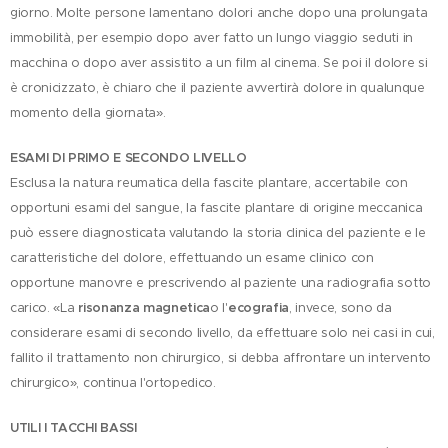
giorno. Molte persone lamentano dolori anche dopo una prolungata
immobilità, per esempio dopo aver fatto un lungo viaggio seduti in
macchina o dopo aver assistito a un film al cinema. Se poi il dolore si
è cronicizzato, è chiaro che il paziente avvertirà dolore in qualunque
momento della giornata».
ESAMI DI PRIMO E SECONDO LIVELLO
Esclusa la natura reumatica della fascite plantare, accertabile con
opportuni esami del sangue, la fascite plantare di origine meccanica
può essere diagnosticata valutando la storia clinica del paziente e le
caratteristiche del dolore, effettuando un esame clinico con
opportune manovre e prescrivendo al paziente una radiografia sotto
carico. «La
risonanza magnetica
o l'
ecografia
, invece, sono da
considerare esami di secondo livello, da effettuare solo nei casi in cui,
fallito il trattamento non chirurgico, si debba affrontare un intervento
chirurgico», continua l'ortopedico.
UTILI I TACCHI BASSI