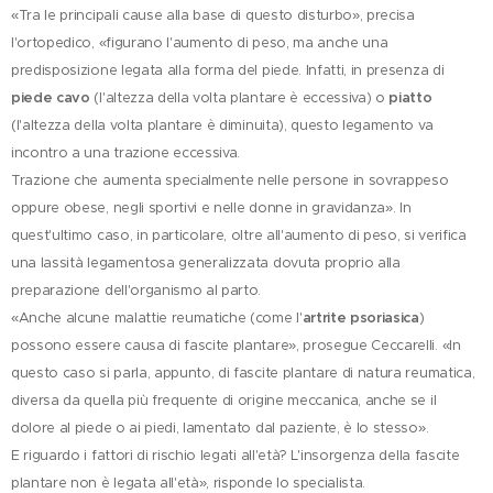
«Tra le principali cause alla base di questo disturbo», precisa
l'ortopedico, «figurano l'aumento di peso, ma anche una
predisposizione legata alla forma del piede. Infatti, in presenza di
piede cavo
(l'altezza della volta plantare è eccessiva) o
piatto
(l'altezza della volta plantare è diminuita), questo legamento va
incontro a una trazione eccessiva.
Trazione che aumenta specialmente nelle persone in sovrappeso
oppure obese, negli sportivi e nelle donne in gravidanza». In
quest'ultimo caso, in particolare, oltre all'aumento di peso, si verifica
una lassità legamentosa generalizzata dovuta proprio alla
preparazione dell'organismo al parto.
«Anche alcune malattie reumatiche (come l'
artrite psoriasica
)
possono essere causa di fascite plantare», prosegue Ceccarelli. «In
questo caso si parla, appunto, di fascite plantare di natura reumatica,
diversa da quella più frequente di origine meccanica, anche se il
dolore al piede o ai piedi, lamentato dal paziente, è lo stesso».
E riguardo i fattori di rischio legati all'età? L'insorgenza della fascite
plantare non è legata all'età», risponde lo specialista.