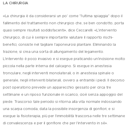
LA CHIRURGIA
«La chirurgia è da considerarsi un po' come "l'ultima spiaggia" dopo il
fallimento del trattamento non chirurgico che, se ben condotto, porta
quasi sempre risultati soddisfacenti», dice Ceccarelli. «L'intervento
chirurgico, di cui è sempre importante valutare il rapporto rischi-
benefici, consiste nel tagliare l'aponeurosi plantare. Eliminando la
trazione, si crea una sorta di allungamento del legamento.
L'intervento è poco invasivo e si esegue praticando un'incisione molto
piccola nella parte interna del calcagno. Si esegue in anestesia
tronculare, negli interventi monolaterali, o in anestesia spinale o
generale, negli interventi bilaterali, ovvero a entrambi i piedi. Il decorso
post operatorio prevede un apparecchio gessato per circa tre
settimane e un riposo funzionale in scarico, cioè senza appoggio del
piede. Trascorso tale periodo si ritorna alla vita normale indossando
una scarpa comoda, data la possibile insorgenza di gonfiori, e si
esegue la fisioterapia, più per l'immobilità trascorsa nelle tre settimane
di convalescenza e per il gonfiore che per l'intervento in sé».