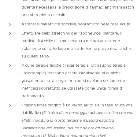
diventa necessaria la prescrizione di farmaci antinfiammatori
non steroidei o cecoxib
Astenersi dall'attività sportiva, soprattutto nella fase acuta
Effettuare dello stretching per l'aponeurosi plantare, il
tendine di Achille e la muscolatura del polpaccio, non
solamente sull'arto leso ma, sotto forma preventiva, anche
su quello sano.
Alcune terapie fisiche (Tecar terapia, Ultrasuono terapia,
Laserterapia) possono essere inizialmente di qualche
giovamento ma, a lungo termine, si rivelano solitamente
inefficaci soprattutto se utilizzate come unica forma di
trattamento
Il taping kinesiologico è un valido aiuto sia in fase acuta che
riabilitativa
.(Si tratta di un bendaggio adesivo elastico con vari
effetti: ripristina la giusta tensione muscolare,facilita
l'eliminazione dell edema, riduce il dolore attraverso
meccanismi di biofeedback neuropropriocettivi
).