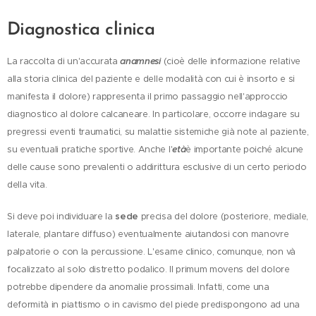
Diagnostica clinica
La raccolta di un'accurata
anamnesi
(cioè delle informazione relative
alla storia clinica del paziente e delle modalità con cui è insorto e si
manifesta il dolore) rappresenta il primo passaggio nell'approccio
diagnostico al dolore calcaneare. In particolare, occorre indagare su
pregressi eventi traumatici, su malattie sistemiche già note al paziente,
su eventuali pratiche sportive. Anche l'
età
è importante poiché alcune
delle cause sono prevalenti o addirittura esclusive di un certo periodo
della vita.
Si deve poi individuare la
sede
precisa del dolore (posteriore, mediale,
laterale, plantare diffuso) eventualmente aiutandosi con manovre
palpatorie o con la percussione. L'esame clinico, comunque, non và
focalizzato al solo distretto podalico. Il primum movens del dolore
potrebbe dipendere da anomalie prossimali. Infatti, come una
deformità in piattismo o in cavismo del piede predispongono ad una