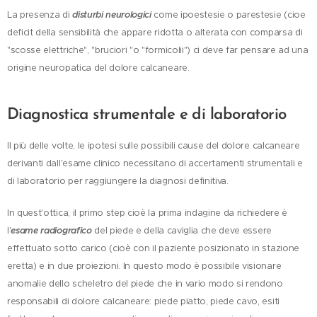
La presenza di
disturbi neurologici
come ipoestesie o parestesie (cioe
deficit della sensibilità che appare ridotta o alterata con comparsa di
"scosse elettriche", "bruciori "o "formicolii") ci deve far pensare ad una
origine neuropatica del dolore calcaneare.
Diagnostica strumentale e di laboratorio
Il più delle volte, le ipotesi sulle possibili cause del dolore calcaneare
derivanti dall'esame clinico necessitano di accertamenti strumentali e
di laboratorio per raggiungere la diagnosi definitiva.
In quest'ottica, il primo step cioè la prima indagine da richiedere è
l'
esame radiografico
del piede e della caviglia che deve essere
effettuato sotto carico (cioè con il paziente posizionato in stazione
eretta) e in due proiezioni. In questo modo è possibile visionare
anomalie dello scheletro del piede che in vario modo si rendono
responsabili di dolore calcaneare: piede piatto, piede cavo, esiti