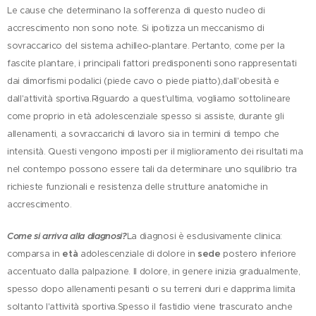
Le cause che determinano la sofferenza di questo nucleo di
accrescimento non sono note. Si ipotizza un meccanismo di
sovraccarico del sistema achilleo-plantare. Pertanto, come per la
fascite plantare, i principali fattori predisponenti sono rappresentati
dai dimorfismi podalici (piede cavo o piede piatto),dall'obesità e
dall'attività sportiva.Riguardo a quest'ultima, vogliamo sottolineare
come proprio in età adolescenziale spesso si assiste, durante gli
allenamenti, a sovraccarichi di lavoro sia in termini di tempo che
intensità. Questi vengono imposti per il miglioramento dei risultati ma
nel contempo possono essere tali da determinare uno squilibrio tra
richieste funzionali e resistenza delle strutture anatomiche in
accrescimento.
Come si arriva alla diagnosi
?
La diagnosi è esclusivamente clinica:
comparsa in
età
adolescenziale di dolore in
sede
postero inferiore
accentuato dalla palpazione. Il dolore, in genere inizia gradualmente,
spesso dopo allenamenti pesanti o su terreni duri e dapprima limita
soltanto l'attività sportiva.Spesso il fastidio viene trascurato anche