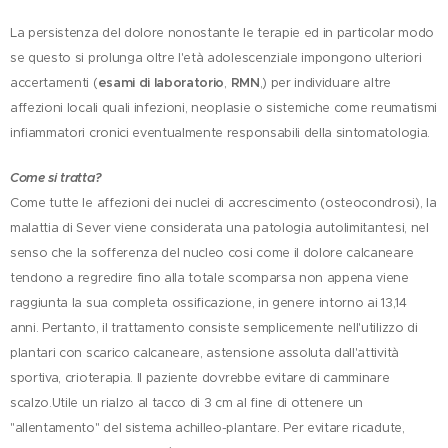
La persistenza del dolore nonostante le terapie ed in particolar modo
se questo si prolunga oltre l'età adolescenziale impongono ulteriori
accertamenti (
esami di laboratorio
,
RMN
,) per individuare altre
affezioni locali quali infezioni, neoplasie o sistemiche come reumatismi
infiammatori cronici eventualmente responsabili della sintomatologia.
Come si tratta?
Come tutte le affezioni dei nuclei di accrescimento (osteocondrosi), la
malattia di Sever viene considerata una patologia autolimitantesi, nel
senso che la sofferenza del nucleo cosi come il dolore calcaneare
tendono a regredire fino alla totale scomparsa non appena viene
raggiunta la sua completa ossificazione, in genere intorno ai 13,14
anni. Pertanto, il trattamento consiste semplicemente nell'utilizzo di
plantari con scarico calcaneare, astensione assoluta dall'attività
sportiva, crioterapia. Il paziente dovrebbe evitare di camminare
scalzo.Utile un rialzo al tacco di 3 cm al fine di ottenere un
"allentamento" del sistema achilleo-plantare. Per evitare ricadute,