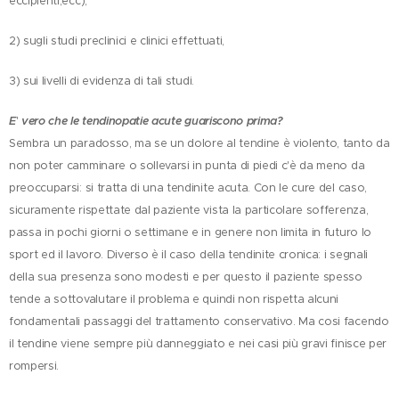
eccipienti,ecc),
2) sugli studi preclinici e clinici effettuati,
3) sui livelli di evidenza di tali studi.
E
'
vero che le tendinopatie acute guariscono prima?
Sembra un paradosso, ma se un dolore al tendine è violento, tanto da
non poter camminare o sollevarsi in punta di piedi c'è da meno da
preoccuparsi: si tratta di una tendinite acuta. Con le cure del caso,
sicuramente rispettate dal paziente vista la particolare sofferenza,
passa in pochi giorni o settimane e in genere non limita in futuro lo
sport ed il lavoro. Diverso è il caso della tendinite cronica: i segnali
della sua presenza sono modesti e per questo il paziente spesso
tende a sottovalutare il problema e quindi non rispetta alcuni
fondamentali passaggi del trattamento conservativo. Ma cosi facendo
il tendine viene sempre più danneggiato e nei casi più gravi finisce per
rompersi.