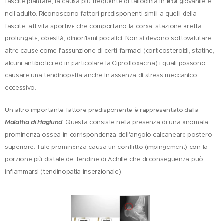
fascite plantare, la causa più frequente di tallodinia in
età
giovanile e
nell'adulto. Riconoscono fattori predisponenti simili a quelli della
fascite: attivita sportive che comportano la corsa, stazione eretta
prolungata, obesità, dimorfismi podalici. Non si devono sottovalutare
altre cause come l'assunzione di certi farmaci (corticosteroidi, statine,
alcuni antibiotici ed in particolare la Ciprofloxacina) i quali possono
causare una tendinopatia anche in assenza di stress meccanico
eccessivo.
Un altro importante fattore predisponente è rappresentato dalla
Malattia di Haglund
. Questa consiste nella presenza di una anomala
prominenza ossea in corrispondenza dell'angolo calcaneare postero-
superiore. Tale prominenza causa un conflitto (impingement) con la
porzione più distale del tendine di Achille che di conseguenza può
infiammarsi (tendinopatia inserzionale).