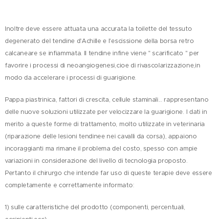
Inoltre deve essere attuata una accurata la toilette del tessuto
degenerato del tendine d'Achille e l'escissione della borsa retro
calcaneare se infiammata. Il tendine infine viene " scarificato " per
favorire i processi di neoangiogenesi,cioe di rivascolarizzazione,in
modo da accelerare i processi di guarigione.
Pappa piastrinica, fattori di crescita, cellule staminali... rappresentano
delle nuove soluzioni utilizzate per velocizzare la guarigione. I dati in
merito a queste forme di trattamento, molto utilizzate in veterinaria
(riparazione delle lesioni tendinee nei cavalli da corsa), appaiono
incoraggianti ma rimane il problema del costo, spesso con ampie
variazioni in considerazione del livello di tecnologia proposto.
Pertanto il chirurgo che intende far uso di queste terapie deve essere
completamente e correttamente informato:
1) sulle caratteristiche del prodotto (componenti, percentuali,