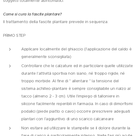
soggetti totalmente asintomatici.
Come si cura la fascite plantare?
Il trattamento della fascite plantare prevede in sequenza:
PRIMO STEP
Applicare localmente del ghiaccio (l'applicazione del caldo è
generalmente sconsigliata)
Controllare che le calzature ed in particolare quelle utilizzate
durante l'attività sportiva non siano, né troppo rigide, né
troppo morbide. Al fine di " allentare " la tensione del
sistema achilleo-plantare è sempre consigliabile un rialzo al
tacco (almeno 2 - 3 cm). Utile l'impiego di talloniere in
silicone facilmente reperibili in farmacia. In caso di dimorfismi
podalici (piede piatto o cavo) occorre prescrivere adeguati
plantari con l'aggiuntivo di uno scarico calcaneare
Non esitare ad utilizzare le stampelle se il dolore durante la
fase di carico è particolarmente intenso,. Nelle fasi più acute