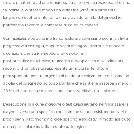
fascite plantare o ad una tendinopatia a loro volta responsabili di una
tallodinia, allo stesso modo una dismetria (cioè una differente
lunghezza) degli arti inferiori o una grave deformità del ginocchio
potrebbero favorire la comparsa di dolori calcaneari.
Con l'
ispezione
bisogna inoltre considerare se vi siano segni relativi a
pregressi atti chirurgici, oppure segni di flogosi, distrofie cutanee o
ulcerazioni che suggerirebbero un eziologia
postraumatica,metabolica, reumatica o neoplastica della tallodinia. Il
riscontro di un obesità rappresenta un importante fattore
predisponente per l'insorgenza di un dolore calcaneare cosi come un
atrofia del cuscinetto adiposo plantare che si ritiene assorba almeno i
20 % delle sollecitazioni pressorie che si verificano sul tallone.
L'esecuzione di alcune
manovre o test clinici
aiutano nell'indirizzare la
diagnosi verso una specifica causa anche se non esistono dei veri e
propri segni patognomonici cioè specifici e indicativi in modo assoluto
di una particolare malattia o stato patologico.