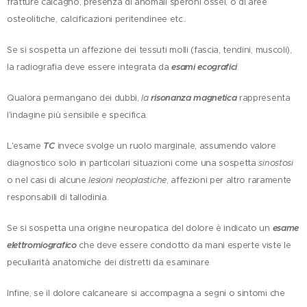
fratture calcagno, presenza di anomali speroni ossei, o di aree
osteolitiche, calcificazioni peritendinee etc..
Se si sospetta un affezione dei tessuti molli (fascia, tendini, muscoli),
la radiografia deve essere integrata da
esami ecografici
.
Qualora permangano dei dubbi,
la
risonanza magnetica
rappresenta
l'indagine più sensibile e specifica.
L'esame
TC
invece svolge un ruolo marginale, assumendo valore
diagnostico solo in particolari situazioni come una sospetta
sinostosi
o nel casi di alcune
lesioni neoplastiche
, affezioni per altro raramente
responsabili di tallodinia.
Se si sospetta una origine neuropatica del dolore è indicato un
esame
elettromiografico
che deve essere condotto da mani esperte viste le
peculiarità anatomiche dei distretti da esaminare.
Infine, se il dolore calcaneare si accompagna a segni o sintomi che