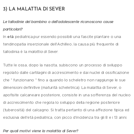
3) LA MALATTIA DI SEVER
Le tallodinie del bambino o dell
'
adolescente riconoscono cause
particolari?
In
età
pediatrica,pur essendo possibili una fascite plantare o una
tendinopatia inserzionale dell'Achilleo, la causa più frequente di
tallodinia è la
malattia di Sever
.
Tutte le ossa, dopo la nascita, subiscono un processo di sviluppo
regolato dalle cartilagini di accrescimento e dai nuclei di ossificazione
che " funzionano " fino a quando lo scheletro non raggiunge le sue
dimensioni definitive (maturità scheletrica). La malattia di Sever, o
apofisite calcaneare posteriore, consiste in una sofferenza del nucleo
di accrescimento che regola lo sviluppo della regione posteriore
(tuberosità) del calcagno. Si tratta pertanto di una affezione tipica ed
esclusiva dell'età pediatrica, con picco d'incidenza tra gli 8 e i 13 anni.
Per quali motivi viene la
malattia di Sever?