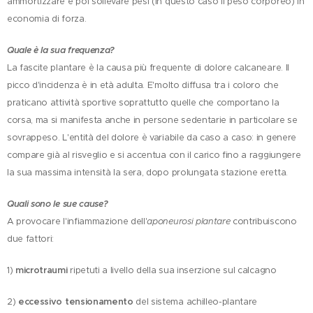
ammortizzare e poi sollevare pesi (in questo caso il peso corporeo) in
economia di forza.
Quale è la sua frequenza?
La fascite plantare è la causa più frequente di dolore calcaneare. Il
picco d'incidenza è in età adulta. E'molto diffusa tra i coloro che
praticano attività sportive soprattutto quelle che comportano la
corsa, ma si manifesta anche in persone sedentarie in particolare se
sovrappeso. L'entità del dolore è variabile da caso a caso: in genere
compare già al risveglio e si accentua con il carico fino a raggiungere
la sua massima intensità la sera, dopo prolungata stazione eretta.
Quali sono le sue cause?
A provocare l'infiammazione dell'
aponeurosi plantare
contribuiscono
due fattori:
1)
microtraumi
ripetuti a livello della sua inserzione sul calcagno
2)
eccessivo tensionamento
del sistema achilleo-plantare