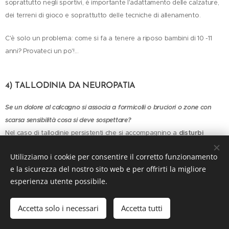
soprattutto negli sportivi, è importante l'adattamento delle calzature,
dei terreni di gioco e soprattutto delle tecniche di allenamento.
C'è solo un problema: come si fa a tenere a riposo bambini di 10 -11
anni? Provateci un po'!...
4) TALLODINIA DA NEUROPATIA
Se un dolore al calcagno si associa a formicolii o bruciori o zone con
scarsa sensibilità cosa si deve sospettare?
Nel caso di tallodinie persistenti che si accompagnino a
disturbi
neurologici
quali parestesie, ipoestesie, si deve sempre ipotizzare un
Utilizziamo i cookie per consentire il corretto funzionamento
origine neuropatica compressiva.
e la sicurezza del nostro sito web e per offrirti la migliore
esperienza utente possibile.
La
Sindrome del Tunnel tarsale
ne costituisce l'esempio più tipico. Essa
è dovuta ad una compressione del nervo tibiale posteriore e/o dei
suoi rami in sede retro malleolare. Piu precisamente il nervo tibiale
Accetta solo i necessari
Accetta tutti
posteriore, nel suo passaggio dalla loggia posteriore della gamba alla